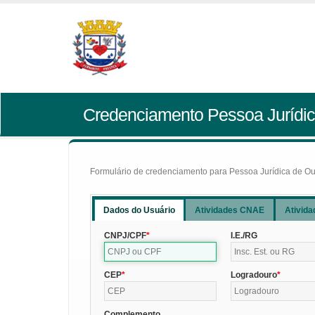
Credenciamento Pessoa Jurídic
Formulário de credenciamento para Pessoa Jurídica de Outr
Dados do Usuário
Atividades CNAE
Ativida
CNPJ/CPF
I.E./RG
CEP
Logradouro
Complemento