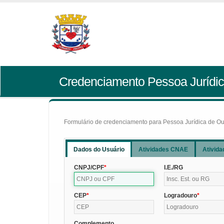
Credenciamento Pessoa Jurídic
Formulário de credenciamento para Pessoa Jurídica de Outr
Dados do Usuário
Atividades CNAE
Ativida
CNPJ/CPF
I.E./RG
CEP
Logradouro
Complemento