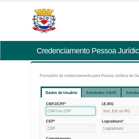
Credenciamento Pessoa Jurídic
Formulário de credenciamento para Pessoa Jurídica de Outr
Dados do Usuário
Atividades CNAE
Ativida
CNPJ/CPF
I.E./RG
CEP
Logradouro
Complemento