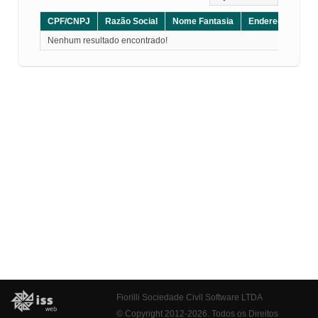
CPF/CNPJ
Razão Social
Nome Fantasia
Endereço
CE
Nenhum resultado encontrado!
Fiorilli Sociedade Civil Software LTDA
© Copyright 2012-2026. Todos os Direitos