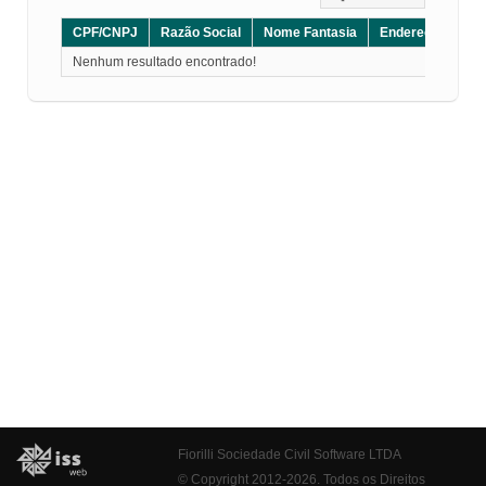
CPF/CNPJ
Razão Social
Nome Fantasia
Endereço
CE
Nenhum resultado encontrado!
Fiorilli Sociedade Civil Software LTDA
© Copyright 2012-2026. Todos os Direitos