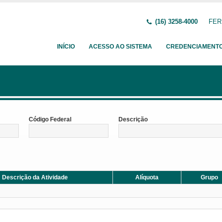
(16) 3258-4000
FERN
INÍCIO
ACESSO AO SISTEMA
CREDENCIAMENT
Código Federal
Descrição
Descrição da Atividade
Alíquota
Grupo