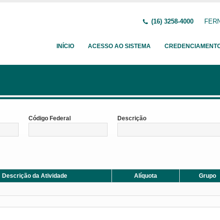
(16) 3258-4000
FERN
INÍCIO
ACESSO AO SISTEMA
CREDENCIAMENT
Código Federal
Descrição
Descrição da Atividade
Alíquota
Grupo