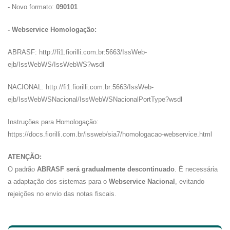
- Novo formato:
090101
- Webservice Homologação:
ABRASF: http://fi1.fiorilli.com.br:5663/IssWeb-
ejb/IssWebWS/IssWebWS?wsdl
NACIONAL: http://fi1.fiorilli.com.br:5663/IssWeb-
ejb/IssWebWSNacional/IssWebWSNacionalPortType?wsdl
Instruções para Homologação:
https://docs.fiorilli.com.br/issweb/sia7/homologacao-webservice.html
ATENÇÃO:
O padrão
ABRASF será gradualmente descontinuado
. É necessária
a adaptação dos sistemas para o
Webservice Nacional
, evitando
rejeições no envio das notas fiscais.