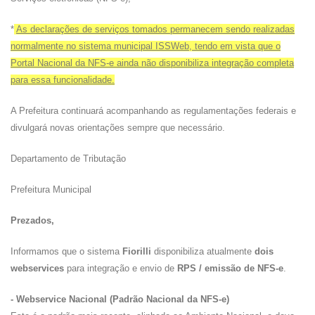
*
As declarações de serviços tomados permanecem sendo realizadas
normalmente no sistema municipal ISSWeb, tendo em vista que o
Portal Nacional da NFS-e ainda não disponibiliza integração completa
para essa funcionalidade.
A Prefeitura continuará acompanhando as regulamentações federais e
divulgará novas orientações sempre que necessário.
Departamento de Tributação
Prefeitura Municipal
Prezados,
Informamos que o sistema
Fiorilli
disponibiliza atualmente
dois
webservices
para integração e envio de
RPS / emissão de NFS-e
.
- Webservice Nacional (Padrão Nacional da NFS-e)