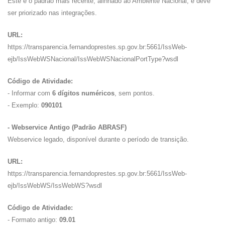
Este é o padrão mais recente, alinhado ao Ambiente Nacional, e deve
ser priorizado nas integrações.
URL:
https://transparencia.fernandoprestes.sp.gov.br:5661/IssWeb-
ejb/IssWebWSNacional/IssWebWSNacionalPortType?wsdl
Código de Atividade:
- Informar com
6 dígitos numéricos
, sem pontos.
- Exemplo:
090101
- Webservice Antigo (Padrão ABRASF)
Webservice legado, disponível durante o período de transição.
URL:
https://transparencia.fernandoprestes.sp.gov.br:5661/IssWeb-
ejb/IssWebWS/IssWebWS?wsdl
Código de Atividade:
- Formato antigo:
09.01